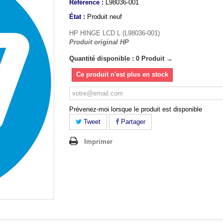
Référence :
L98036-001
État :
Produit neuf
HP HINGE LCD L (L98036-001)
Produit original HP
Quantité disponible : 0 Produit →
Ce produit n'est plus en stock
Prévenez-moi lorsque le produit est disponible
Tweet
Partager
Imprimer