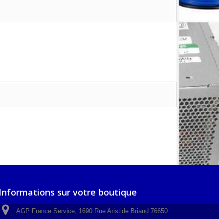
Informations sur votre boutique
AGP France Service, 1690 Rue Aristide Briand 76650