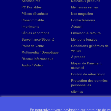
Accessoires
Nouveaux produits
PC Portables
Meilleures ventes
Pièces détachées
Nos magasins
Consommable
Contactez-nous
Imprimante
Accueil
Câbles et cordons
Livraison & retours
Surveillance/Sécurité
Mentions légales
Point de Vente
Conditions générales de
ventes
Multimedia / Domotique
A propos
Réseau informatique
Moyen de Paiement
Audio / Vidéo
sécurisé
Bouton de rétractation
Protection des données
personnelles
sitemap
En poursuivant votre navigation sur notre site de ven