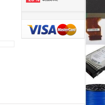
41,66 €
TTC