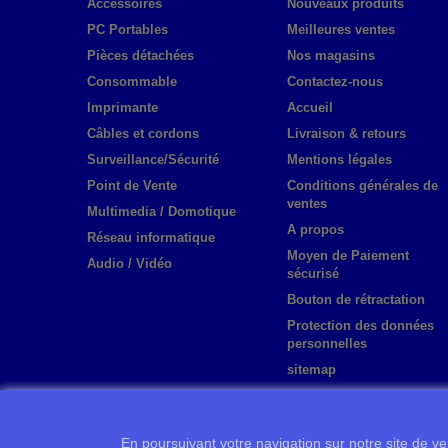
Accessoires
Nouveaux produits
PC Portables
Meilleures ventes
Pièces détachées
Nos magasins
Consommable
Contactez-nous
Imprimante
Accueil
Câbles et cordons
Livraison & retours
Surveillance/Sécurité
Mentions légales
Point de Vente
Conditions générales de
ventes
Multimedia / Domotique
A propos
Réseau informatique
Moyen de Paiement
Audio / Vidéo
sécurisé
Bouton de rétractation
Protection des données
personnelles
sitemap
En poursuivant votre navigation sur notre site de ven