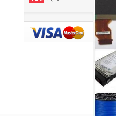
452,17 €
TTC