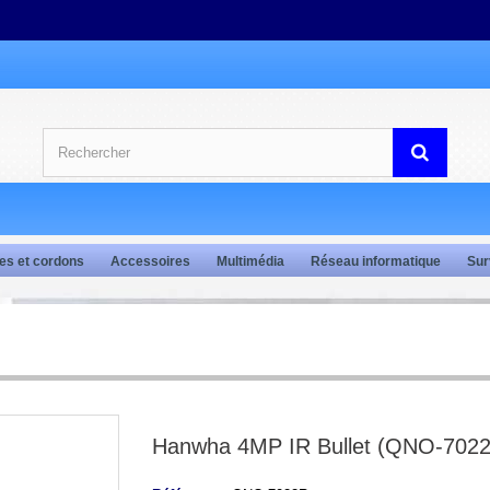
es et cordons
Accessoires
Multimédia
Réseau informatique
Sur
Hanwha 4MP IR Bullet (QNO-702