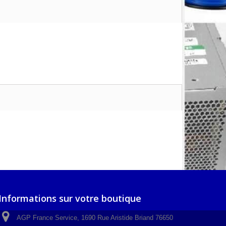
Informations sur votre boutique
AGP France Service, 1690 Rue Aristide Briand 76650