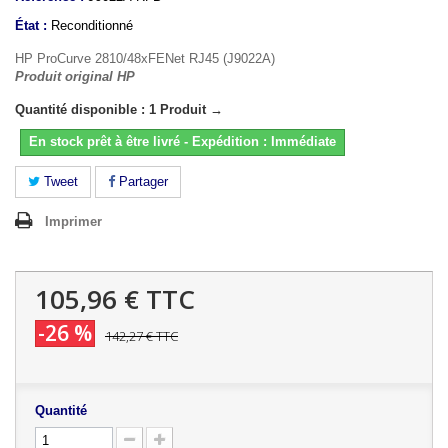
État :
Reconditionné
HP ProCurve 2810/48xFENet RJ45 (J9022A)
Produit original HP
Quantité disponible : 1 Produit →
En stock prêt à être livré - Expédition : Immédiate
Tweet
Partager
Imprimer
105,96 €
TTC
-26 %
142,27 €
TTC
Quantité