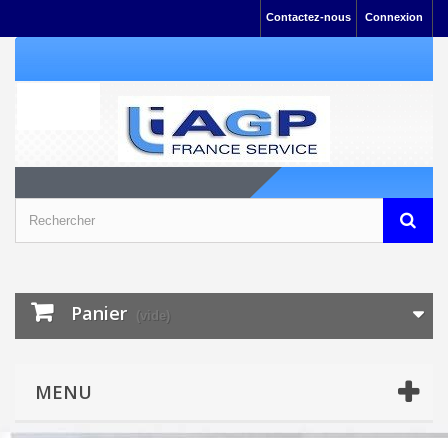
Contactez-nous
Connexion
Panier
(vide)
MENU