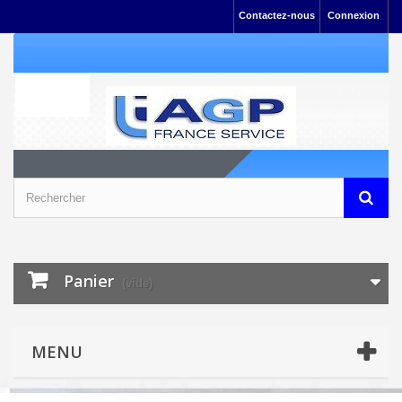
Contactez-nous
Connexion
Panier
(vide)
MENU