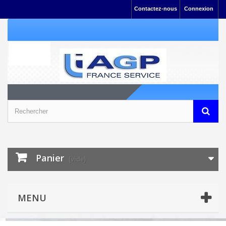
Contactez-nous
Connexion
Panier
(vide)
MENU