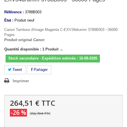
Référence :
3788B003
État :
Produit neuf
Canon Tambour d'image Magenta C-EXV34drumm 3788B003 ~36000
Pages
Produit original Canon
Quantité disponible : 1 Produit →
Stock secondaire - Expédition estimée : 16-08-2026
Tweet
Partager
Imprimer
264,51 €
TTC
-26 %
356,78 €
TTC