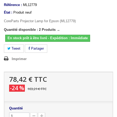
Référence :
ML12779
État :
Produit neuf
CoreParts Projector Lamp for Epson (ML12779)
Quantité disponible : 2 Produits →
En stock prêt à être livré - Expédition : Immédiate
Tweet
Partager
Imprimer
78,42 €
TTC
-24 %
103,21 €
TTC
Quantité