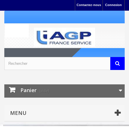
Contactez-nous
Connexion
Panier
(vide)
MENU