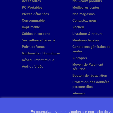
Accessoires
Nouveaux produits
PC Portables
Meilleures ventes
Pièces détachées
Nos magasins
Consommable
Contactez-nous
Imprimante
Accueil
Câbles et cordons
Livraison & retours
Surveillance/Sécurité
Mentions légales
Point de Vente
Conditions générales de
ventes
Multimedia / Domotique
A propos
Réseau informatique
Moyen de Paiement
Audio / Vidéo
sécurisé
Bouton de rétractation
Protection des données
personnelles
sitemap
En poursuivant votre navigation sur notre site de ven