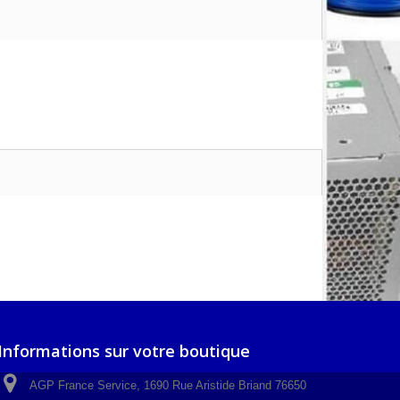
Informations sur votre boutique
AGP France Service, 1690 Rue Aristide Briand 76650