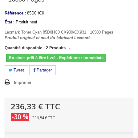
Référence :
85D0HC0
État :
Produit neuf
Lexmark Toner Cyan 85D0HC0 CX930/CX931 ~16500 Pages
Produit original et neuf du fabricant Lexmark
Quantité disponible : 2 Produits →
En stock prêt à être livré - Expédition : Immédiate
Tweet
Partager
Imprimer
236,33 €
TTC
-30 %
336,84 €
TTC