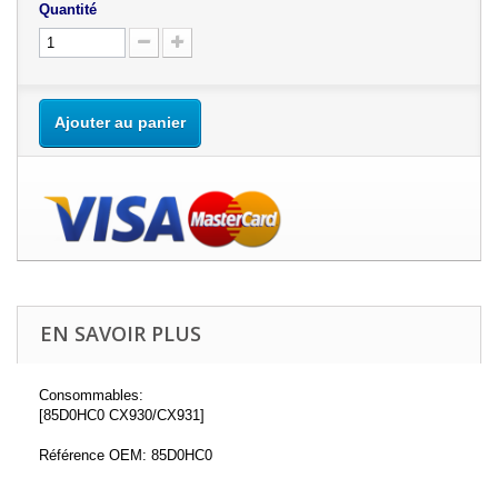
Quantité
Ajouter au panier
EN SAVOIR PLUS
Consommables:
[85D0HC0 CX930/CX931]
Référence OEM: 85D0HC0