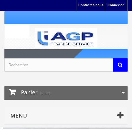
Contactez-nous
Connexion
Panier
(vide)
MENU