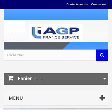
Contactez-nous
Connexion
Panier
(vide)
MENU