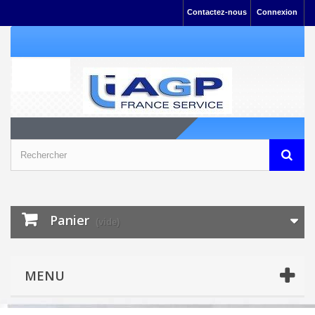
Contactez-nous
Connexion
Panier
(vide)
MENU