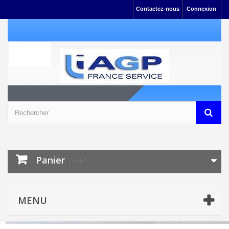
Contactez-nous
Connexion
Panier
(vide)
MENU