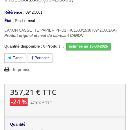
Référence :
0942C001
État :
Produit neuf
CANON CASSETTE PAPIER PF-D1 IRC1533/1538 (0942C001AA)
Produit original et neuf du fabricant CANON
Quantité disponible : 0 Produit →
estimée au 19-08-2026
Tweet
Partager
Imprimer
357,21 €
TTC
-24 %
470,02 €
TTC
Quantité