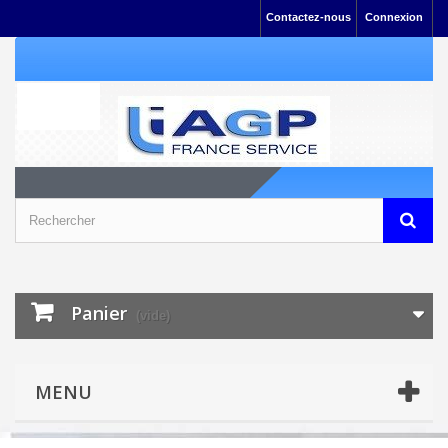
Contactez-nous
Connexion
Panier
(vide)
MENU