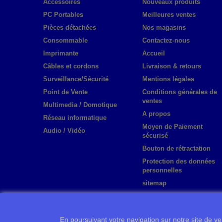
Accessoires
Nouveaux produits
PC Portables
Meilleures ventes
Pièces détachées
Nos magasins
Consommable
Contactez-nous
Imprimante
Accueil
Câbles et cordons
Livraison & retours
Surveillance/Sécurité
Mentions légales
Point de Vente
Conditions générales de
ventes
Multimedia / Domotique
A propos
Réseau informatique
Moyen de Paiement
Audio / Vidéo
sécurisé
Bouton de rétractation
Protection des données
personnelles
sitemap
En poursuivant votre navigation sur notre site de ven