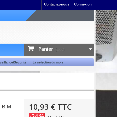
Contactez-nous
Connexion
Panier
(vide)
veillance/Sécurité
La sélection du mois
10,93 €
TTC
B-B M-
-24 %