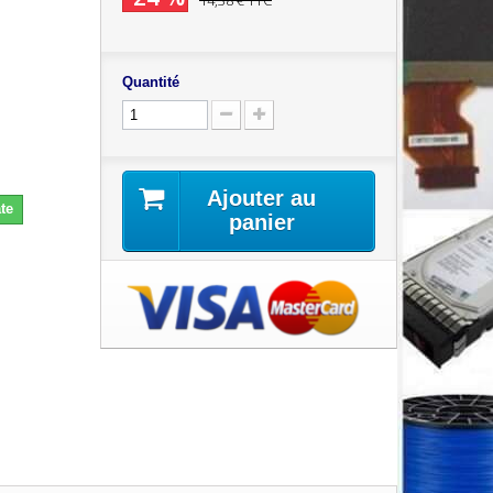
14,38 €
TTC
Quantité
Ajouter au
te
panier