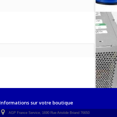
Informations sur votre boutique
AGP France Service, 1690 Rue Aristide Briand 76650