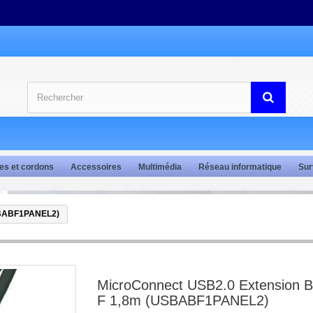
es et cordons
Accessoires
Multimédia
Réseau informatique
Sur
SBABF1PANEL2)
MicroConnect USB2.0 Extension 
F 1,8m (USBABF1PANEL2)