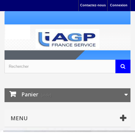
Contactez-nous
Connexion
Panier
(vide)
MENU