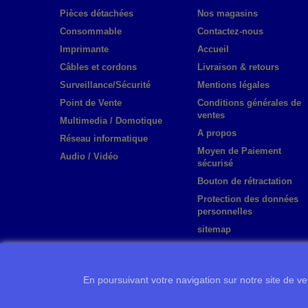
Pièces détachées
Nos magasins
Consommable
Contactez-nous
Imprimante
Accueil
Câbles et cordons
Livraison & retours
Surveillance/Sécurité
Mentions légales
Point de Vente
Conditions générales de
ventes
Multimedia / Domotique
A propos
Réseau informatique
Moyen de Paiement
Audio / Vidéo
sécurisé
Bouton de rétractation
Protection des données
personnelles
sitemap
En poursuivant votre navigation sur notre site de ven