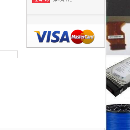
89,40 €
TTC