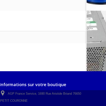
Informations sur votre boutique
AGP France Service, 1690 Rue Aristide Briand 76650
PETIT COURONNE