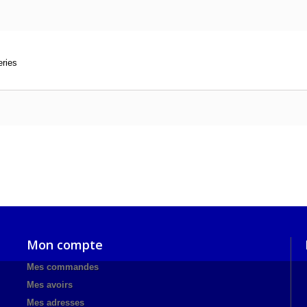
eries
Mon compte
Mes commandes
Mes avoirs
Mes adresses