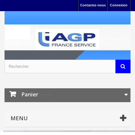
Contactez-nous
Connexion
Panier
(vide)
MENU