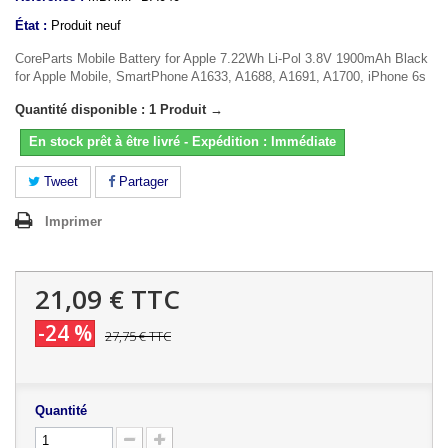
État :
Produit neuf
CoreParts Mobile Battery for Apple 7.22Wh Li-Pol 3.8V 1900mAh Black
for Apple Mobile, SmartPhone A1633, A1688, A1691, A1700, iPhone 6s
Quantité disponible : 1 Produit →
En stock prêt à être livré - Expédition : Immédiate
Tweet
Partager
Imprimer
21,09 €
TTC
-24 %
27,75 €
TTC
Quantité