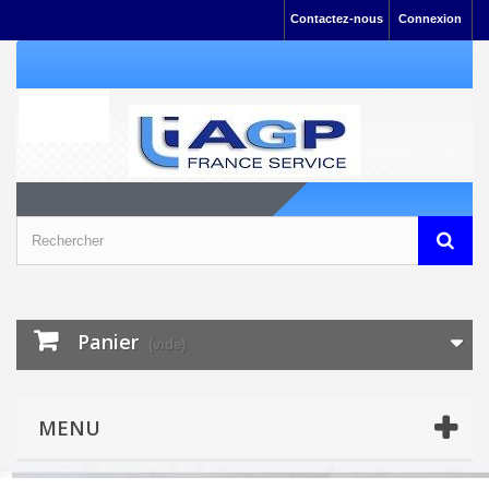
Contactez-nous
Connexion
Panier
(vide)
MENU