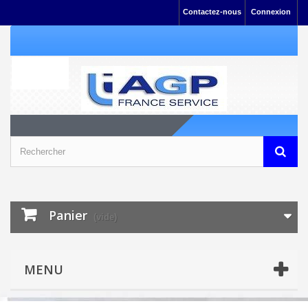
Contactez-nous
Connexion
Panier
(vide)
MENU