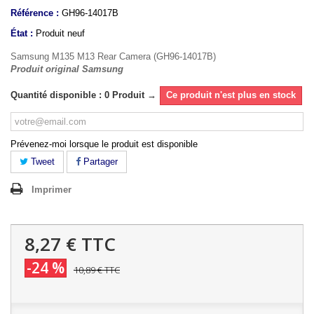
Référence :
GH96-14017B
État :
Produit neuf
Samsung M135 M13 Rear Camera (GH96-14017B)
Produit original Samsung
Quantité disponible : 0 Produit →
Ce produit n'est plus en stock
Prévenez-moi lorsque le produit est disponible
Tweet
Partager
Imprimer
8,27 €
TTC
-24 %
10,89 €
TTC