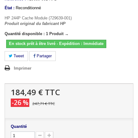
État :
Reconditionné
HP 244P Cache Module (729639-001)
Produit original du fabricant HP
Quantité disponible : 1 Produit →
En stock prêt à être livré - Expédition : Immédiate
Tweet
Partager
Imprimer
184,49 €
TTC
-26 %
247,71 €
TTC
Quantité