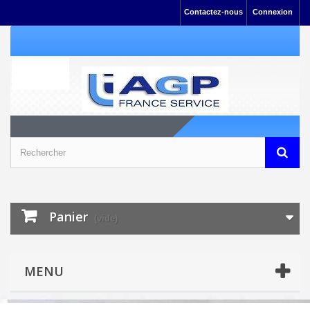
Contactez-nous
Connexion
Panier
(vide)
MENU