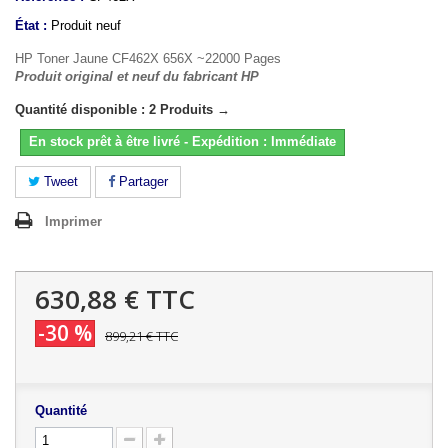
État :
Produit neuf
HP Toner Jaune CF462X 656X ~22000 Pages
Produit original et neuf du fabricant HP
Quantité disponible : 2 Produits →
En stock prêt à être livré - Expédition : Immédiate
Tweet
Partager
Imprimer
630,88 €
TTC
-30 %
899,21 €
TTC
Quantité