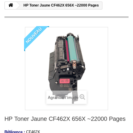
HP Toner Jaune CF462X 656X ~22000 Pages
NOUVEAU
Agrandir l'image
HP Toner Jaune CF462X 656X ~22000 Pages
Référence :
CF462X