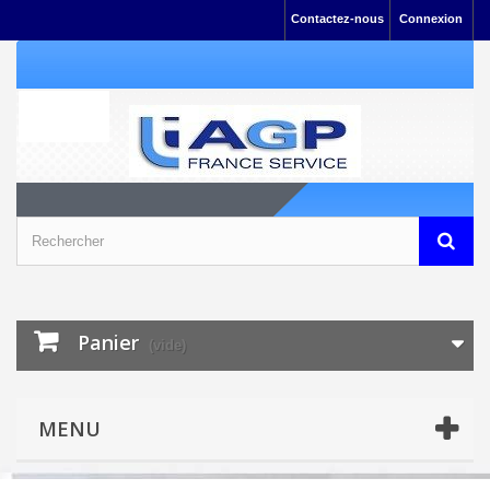
Contactez-nous
Connexion
Panier
(vide)
MENU