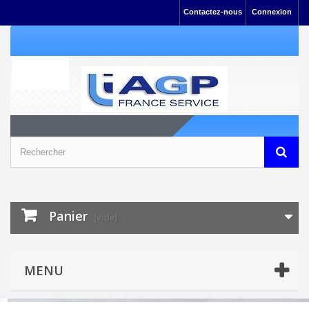
Contactez-nous
Connexion
Panier
(vide)
MENU