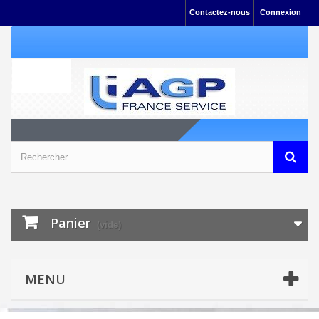
Contactez-nous
Connexion
Panier
(vide)
MENU