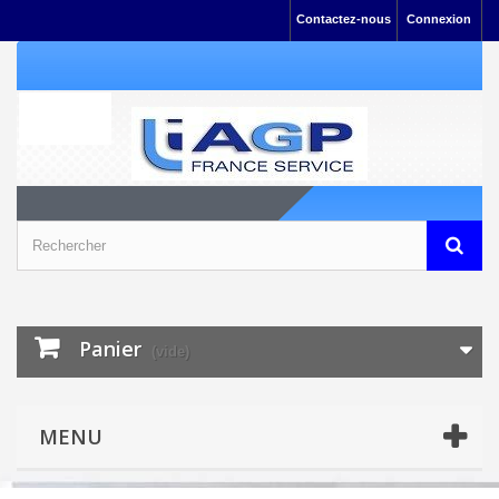
Contactez-nous
Connexion
Panier
(vide)
MENU