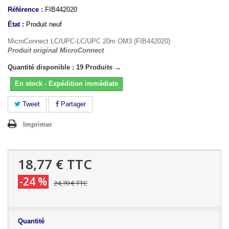
Référence :
FIB442020
État :
Produit neuf
MicroConnect LC/UPC-LC/UPC 20m OM3 (FIB442020)
Produit original MicroConnect
Quantité disponible : 19 Produits →
En stock - Expédition immédiate
Tweet
Partager
Imprimer
18,77 €
TTC
-24 %
24,70 €
TTC
Quantité