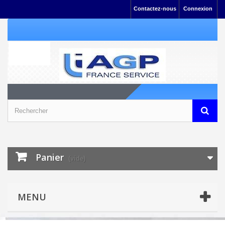
Contactez-nous
Connexion
Panier
(vide)
MENU