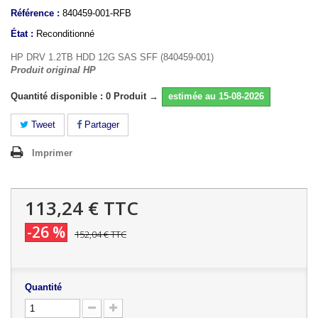
Référence :
840459-001-RFB
État :
Reconditionné
HP DRV 1.2TB HDD 12G SAS SFF (840459-001)
Produit original HP
Quantité disponible : 0 Produit →
estimée au 15-08-2026
Tweet
Partager
Imprimer
113,24 €
TTC
-26 %
152,04 €
TTC
Quantité