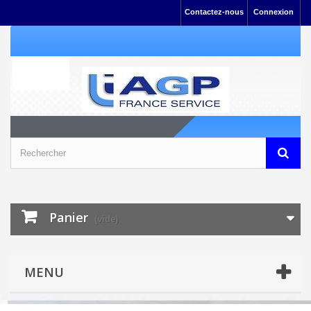
Contactez-nous
Connexion
Panier
(vide)
MENU