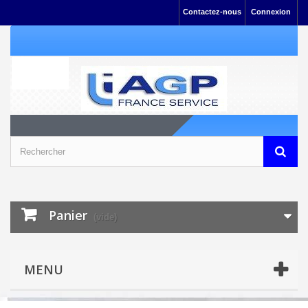
Contactez-nous
Connexion
Panier
(vide)
MENU