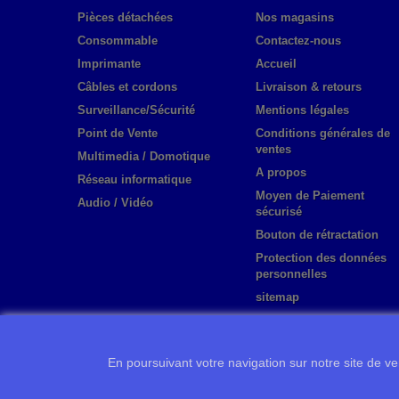
Pièces détachées
Nos magasins
Consommable
Contactez-nous
Imprimante
Accueil
Câbles et cordons
Livraison & retours
Surveillance/Sécurité
Mentions légales
Point de Vente
Conditions générales de
ventes
Multimedia / Domotique
A propos
Réseau informatique
Moyen de Paiement
Audio / Vidéo
sécurisé
Bouton de rétractation
Protection des données
personnelles
sitemap
En poursuivant votre navigation sur notre site de ven