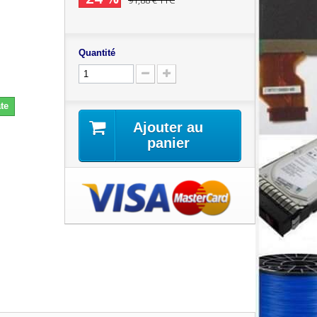
91,88 €
TTC
Quantité
te
Ajouter au
panier