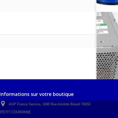
Informations sur votre boutique
AGP France Service, 1690 Rue Aristide Briand 76650
PETIT COURONNE