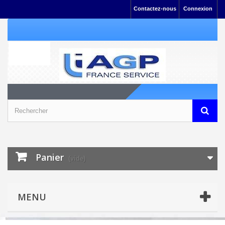
Contactez-nous
Connexion
Panier
(vide)
MENU