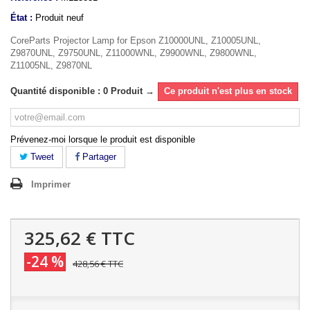
État :
Produit neuf
CoreParts Projector Lamp for Epson Z10000UNL, Z10005UNL,
Z9870UNL, Z9750UNL, Z11000WNL, Z9900WNL, Z9800WNL,
Z11005NL, Z9870NL
Quantité disponible : 0 Produit →
Ce produit n'est plus en stock
Prévenez-moi lorsque le produit est disponible
Tweet
Partager
Imprimer
325,62 €
TTC
-24 %
428,56 €
TTC