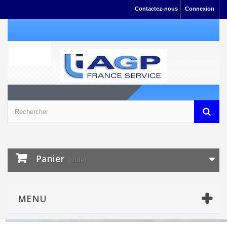
Contactez-nous
Connexion
Panier
(vide)
MENU