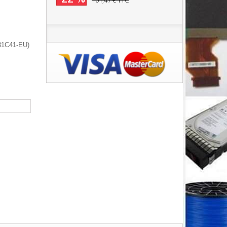
101,47 €
TTC
-31C41-EU)