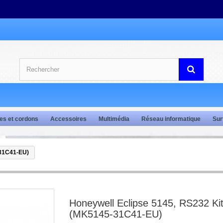
es et cordons
Accessoires
Multimédia
Réseau informatique
Sur
-31C41-EU)
Honeywell Eclipse 5145, RS232 Kit
(MK5145-31C41-EU)