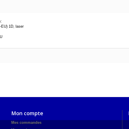
s:
-EU) 1D, laser
EU
Mon compte
Mes commandes