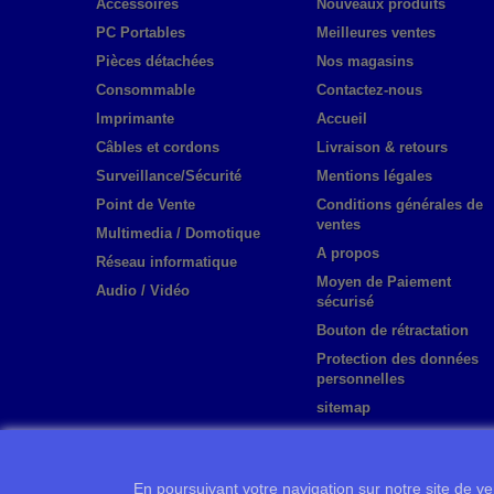
Accessoires
Nouveaux produits
PC Portables
Meilleures ventes
Pièces détachées
Nos magasins
Consommable
Contactez-nous
Imprimante
Accueil
Câbles et cordons
Livraison & retours
Surveillance/Sécurité
Mentions légales
Point de Vente
Conditions générales de
ventes
Multimedia / Domotique
A propos
Réseau informatique
Moyen de Paiement
Audio / Vidéo
sécurisé
Bouton de rétractation
Protection des données
personnelles
sitemap
En poursuivant votre navigation sur notre site de ven