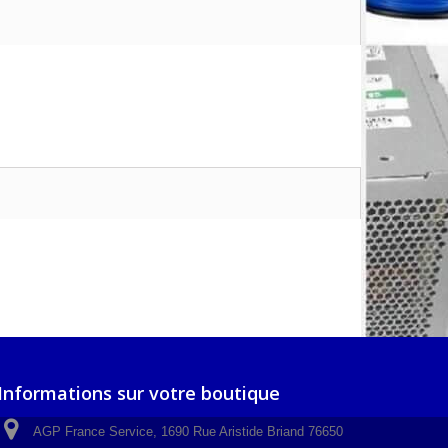
Informations sur votre boutique
AGP France Service, 1690 Rue Aristide Briand 76650