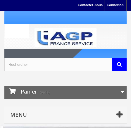
Contactez-nous
Connexion
Panier
(vide)
MENU