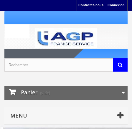
Contactez-nous
Connexion
Panier
(vide)
MENU