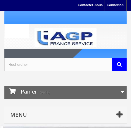
Contactez-nous
Connexion
Panier
(vide)
MENU