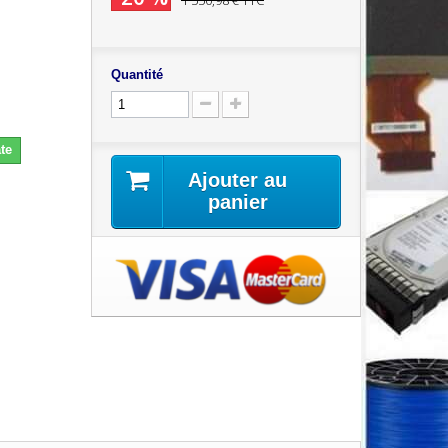
1 550,98 €
TTC
Quantité
te
Ajouter au
panier