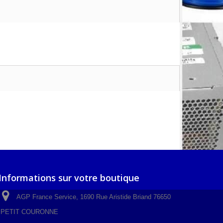
Informations sur votre boutique
AGP France Service, 1690 Rue Aristide Briand 76650
PETIT COURONNE