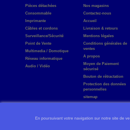
Pièces détachées
Nos magasins
Consommable
Contactez-nous
Imprimante
Accueil
Câbles et cordons
Livraison & retours
Surveillance/Sécurité
Mentions légales
Point de Vente
Conditions générales de
ventes
Multimedia / Domotique
A propos
Réseau informatique
Moyen de Paiement
Audio / Vidéo
sécurisé
Bouton de rétractation
Protection des données
personnelles
sitemap
En poursuivant votre navigation sur notre site de ven