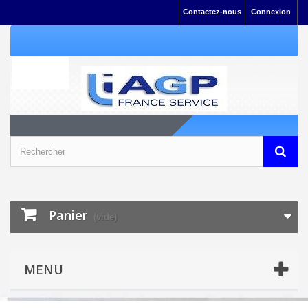
Contactez-nous
Connexion
Panier
(vide)
MENU