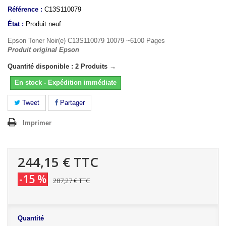
Référence :
C13S110079
État :
Produit neuf
Epson Toner Noir(e) C13S110079 10079 ~6100 Pages
Produit original Epson
Quantité disponible : 2 Produits →
En stock - Expédition immédiate
Tweet
Partager
Imprimer
244,15 €
TTC
-15 %
287,27 €
TTC
Quantité