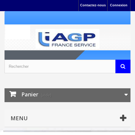
Contactez-nous
Connexion
Panier
(vide)
MENU