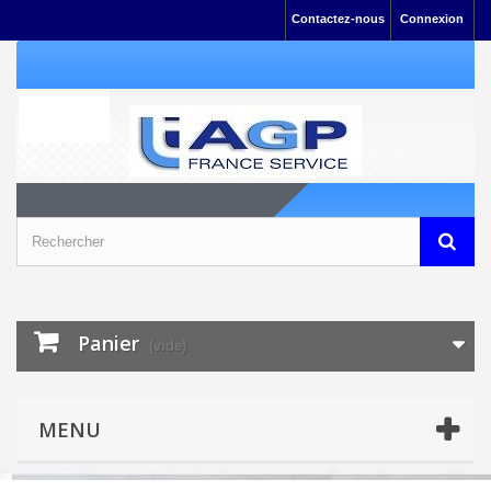
Contactez-nous
Connexion
Panier
(vide)
MENU