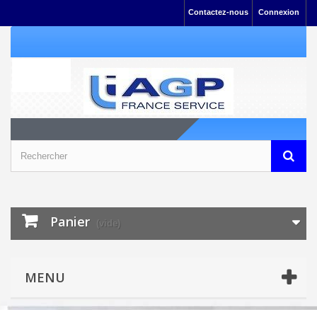
Contactez-nous
Connexion
Panier
(vide)
MENU