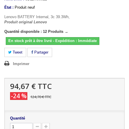
État :
Produit neuf
Lenovo BATTERY Internal, 3c 39.3Wh,
Produit original Lenovo
Quantité disponible : 12 Produits →
En stock prêt à être livré - Expédition : Immédiate
Tweet
Partager
Imprimer
94,67 €
TTC
-24 %
124,70 €
TTC
Quantité