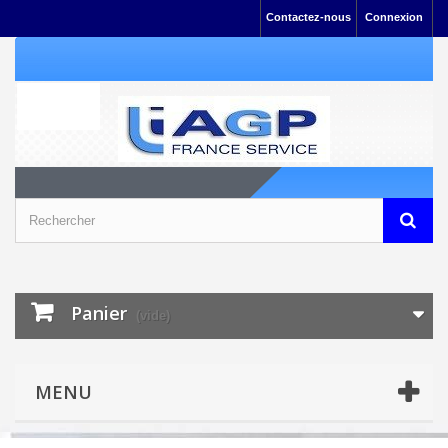
Contactez-nous
Connexion
Panier
(vide)
MENU