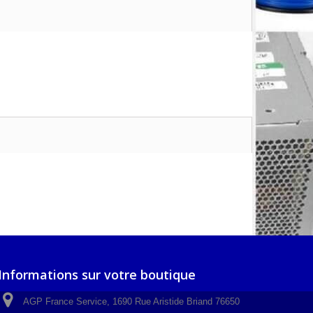
Informations sur votre boutique
AGP France Service, 1690 Rue Aristide Briand 76650