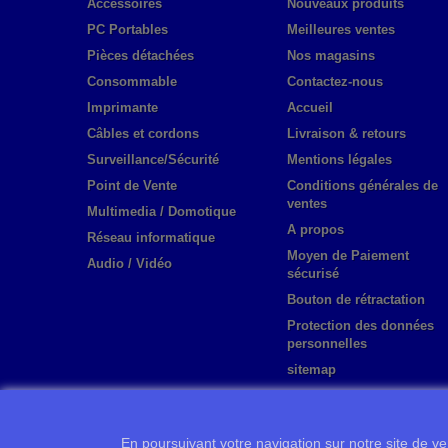
Accessoires
Nouveaux produits
PC Portables
Meilleures ventes
Pièces détachées
Nos magasins
Consommable
Contactez-nous
Imprimante
Accueil
Câbles et cordons
Livraison & retours
Surveillance/Sécurité
Mentions légales
Point de Vente
Conditions générales de
ventes
Multimedia / Domotique
A propos
Réseau informatique
Moyen de Paiement
Audio / Vidéo
sécurisé
Bouton de rétractation
Protection des données
personnelles
sitemap
En poursuivant votre navigation sur notre site de ven