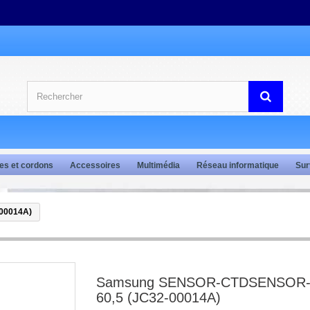
es et cordons
Accessoires
Multimédia
Réseau informatique
Sur
00014A)
Samsung SENSOR-CTDSENSOR-
60,5 (JC32-00014A)