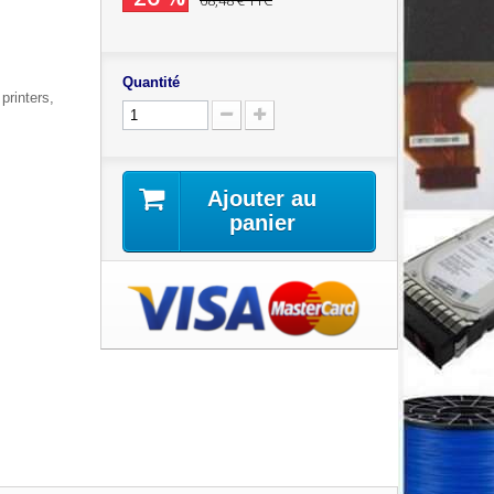
68,48 €
TTC
Quantité
rinters,
Ajouter au
panier