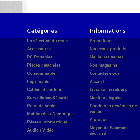
Catégories
Informations
La sélection du mois
Promotions
Accessoires
Nouveaux produits
PC Portables
Meilleures ventes
Pièces détachées
Nos magasins
Consommable
Contactez-nous
Imprimante
Accueil
Câbles et cordons
Livraison & retours
Surveillance/Sécurité
Mentions légales
Point de Vente
Conditions générales de
ventes
Multimedia / Domotique
A propos
Réseau informatique
Moyen de Paiement
Audio / Vidéo
sécurisé