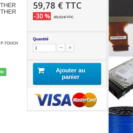
59,78 €
TTC
OTHER
OTHER
-30 %
85,53 €
TTC
Quantité
 P-TOUCH
Ajouter au
te
panier