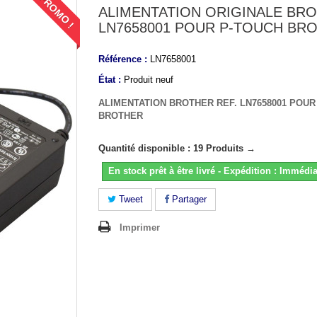
PROMO !
ALIMENTATION ORIGINALE BR
LN7658001 POUR P-TOUCH BR
Référence :
LN7658001
État :
Produit neuf
ALIMENTATION BROTHER REF. LN7658001 POUR
BROTHER
Quantité disponible : 19 Produits →
En stock prêt à être livré - Expédition : Immédia
Tweet
Partager
Imprimer