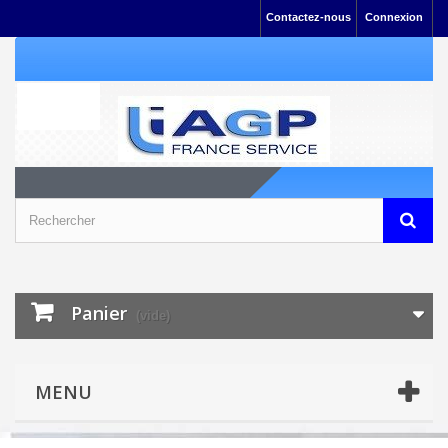
Contactez-nous
Connexion
Panier
(vide)
MENU