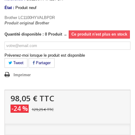
État :
Produit neuf
Brother LC1100HYVALBPDR
Produit original Brother
Quantité disponible : 0 Produit →
Ce produit n'est plus en stock
Prévenez-moi lorsque le produit est disponible
Tweet
Partager
Imprimer
98,05 €
TTC
-24 %
129,25 €
TTC