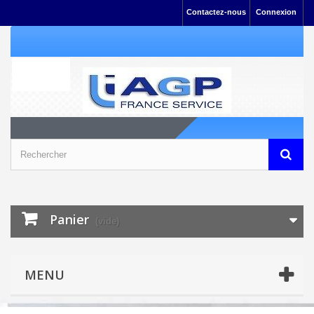
Contactez-nous
Connexion
Panier
(vide)
MENU