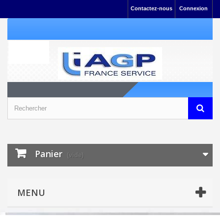
Contactez-nous
Connexion
Panier
(vide)
MENU