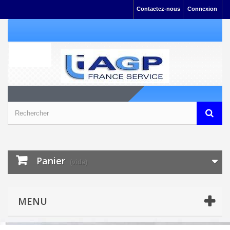
Contactez-nous
Connexion
Panier
(vide)
MENU