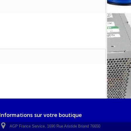
Informations sur votre boutique
AGP France Service, 1690 Rue Aristide Briand 76650