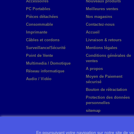
Accessoires
Nouveaux produits
PC Portables
Meilleures ventes
Pièces détachées
Nos magasins
Consommable
Contactez-nous
Imprimante
Accueil
Câbles et cordons
Livraison & retours
Surveillance/Sécurité
Mentions légales
Point de Vente
Conditions générales de
ventes
Multimedia / Domotique
A propos
Réseau informatique
Moyen de Paiement
Audio / Vidéo
sécurisé
Bouton de rétractation
Protection des données
personnelles
sitemap
En poursuivant votre navigation sur notre site de ven