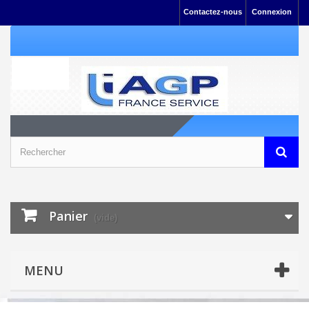
Contactez-nous
Connexion
Panier
(vide)
MENU