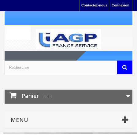
Contactez-nous
Connexion
Panier
(vide)
MENU