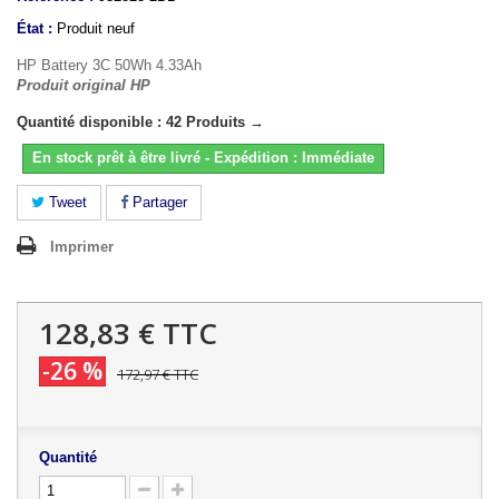
État :
Produit neuf
HP Battery 3C 50Wh 4.33Ah
Produit original HP
Quantité disponible : 42 Produits →
En stock prêt à être livré - Expédition : Immédiate
Tweet
Partager
Imprimer
128,83 €
TTC
-26 %
172,97 €
TTC
Quantité