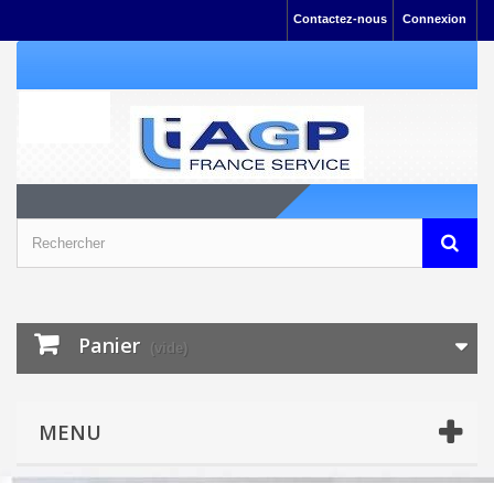
Contactez-nous
Connexion
Panier
(vide)
MENU