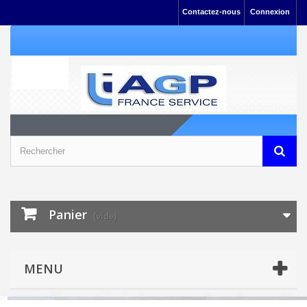
Contactez-nous
Connexion
Panier
(vide)
MENU